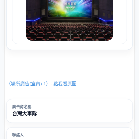
（場所廣告(室內)-1）- 點我看原圖
廣告商名稱
台灣大車隊
聯絡人