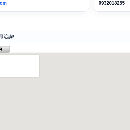
com
0932018255
電洽詢!