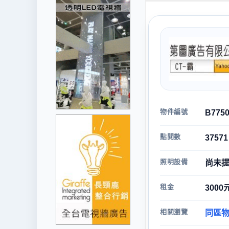
物件編號
B775
點閱數
37571
照明設備
尚未
租金
3000
相關瀏覽
同區