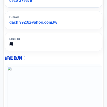
0920-379676
E-mail
dachi9923@yahoo.com.tw
LINE ID
無
詳細說明：