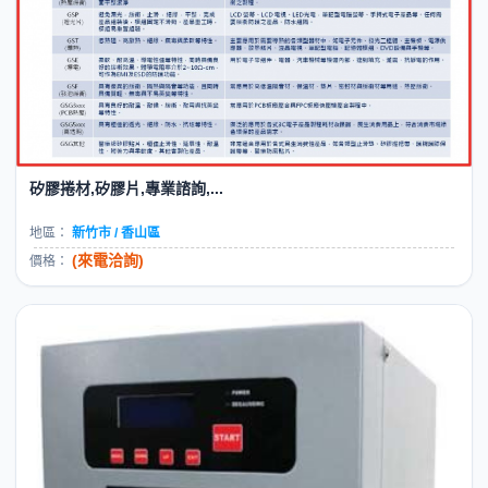
矽膠捲材,矽膠片,專業諮詢,...
地區：
新竹市 / 香山區
(來電洽詢)
價格：