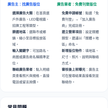
廣告主：找廣告版位
廣告業者：免費刊登版位
選擇廣告大類
：在首頁選
免費申請帳號
：點選「免
戶外廣告、LED電視牆、
費刊登」→「加入廣告
招牌工程等類型。
商」完成註冊。
篩選地區
：選縣市或鄉
建立營業項目
：設定媒體
鎮，縮小至目標投放區
類型，建議以「媒體＋地
域。
區」命名。
輸入關鍵字
：可加路名、
新增版位物件
：填地區、
商圈或廣告商名稱精準定
尺寸、照片、說明與聯絡
位。
方式。
聯絡廣告業者
：點入明細
審核後上架曝光
：廣告主
頁查看照片與規格，直接
可在搜尋結果直接看到並
電話或留言詢價。
聯絡你。
常見問題