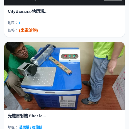
CityBanana-快閃活...
地區：
/
(來電洽詢)
價格：
光纖雷射機 fiber la...
地區：
苗栗縣 / 後龍鎮