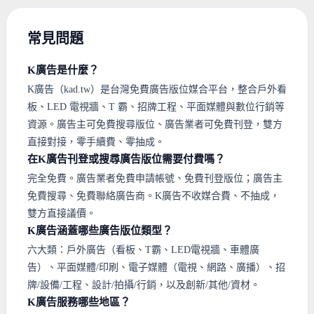
常見問題
K廣告是什麼？
K廣告（kad.tw）是台灣免費廣告版位媒合平台，整合戶外看
板、LED 電視牆、T 霸、招牌工程、平面媒體與數位行銷等
資源。廣告主可免費搜尋版位、廣告業者可免費刊登，雙方
直接對接，零手續費、零抽成。
在K廣告刊登或搜尋廣告版位需要付費嗎？
完全免費。廣告業者免費申請帳號、免費刊登版位；廣告主
免費搜尋、免費聯絡廣告商。K廣告不收媒合費、不抽成，
雙方直接議價。
K廣告涵蓋哪些廣告版位類型？
六大類：戶外廣告（看板、T霸、LED電視牆、車體廣
告）、平面媒體/印刷、電子媒體（電視、網路、廣播）、招
牌/設備/工程、設計/拍攝/行銷，以及創新/其他/資材。
K廣告服務哪些地區？