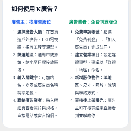
如何使用 K廣告？
廣告主：找廣告版位
廣告業者：免費刊登版位
選擇廣告大類
：在首頁
免費申請帳號
：點選
選戶外廣告、LED電視
「免費刊登」→「加入
牆、招牌工程等類型。
廣告商」完成註冊。
篩選地區
：選縣市或鄉
建立營業項目
：設定媒
鎮，縮小至目標投放區
體類型，建議以「媒體
域。
＋地區」命名。
輸入關鍵字
：可加路
新增版位物件
：填地
名、商圈或廣告商名稱
區、尺寸、照片、說明
精準定位。
與聯絡方式。
聯絡廣告業者
：點入明
審核後上架曝光
：廣告
細頁查看照片與規格，
主可在搜尋結果直接看
直接電話或留言詢價。
到並聯絡你。