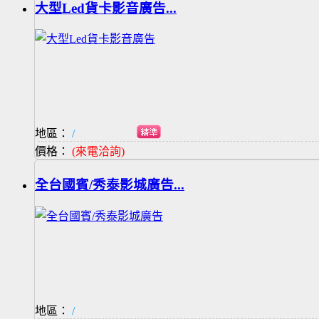
大型Led貨卡影音廣告...
地區：
/
價格：
(來電洽詢)
全台國賓/秀泰影城廣告...
地區：
/