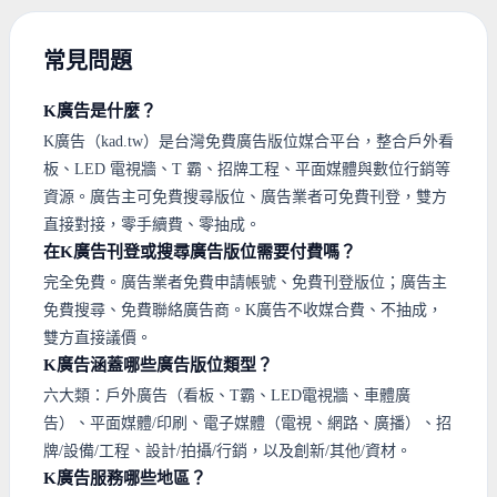
常見問題
K廣告是什麼？
K廣告（kad.tw）是台灣免費廣告版位媒合平台，整合戶外看
板、LED 電視牆、T 霸、招牌工程、平面媒體與數位行銷等
資源。廣告主可免費搜尋版位、廣告業者可免費刊登，雙方
直接對接，零手續費、零抽成。
在K廣告刊登或搜尋廣告版位需要付費嗎？
完全免費。廣告業者免費申請帳號、免費刊登版位；廣告主
免費搜尋、免費聯絡廣告商。K廣告不收媒合費、不抽成，
雙方直接議價。
K廣告涵蓋哪些廣告版位類型？
六大類：戶外廣告（看板、T霸、LED電視牆、車體廣
告）、平面媒體/印刷、電子媒體（電視、網路、廣播）、招
牌/設備/工程、設計/拍攝/行銷，以及創新/其他/資材。
K廣告服務哪些地區？