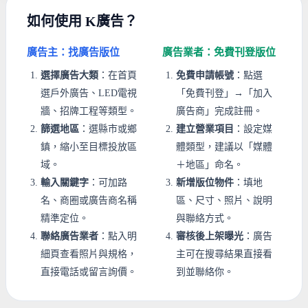
如何使用 K廣告？
廣告主：找廣告版位
廣告業者：免費刊登版位
選擇廣告大類
：在首頁
免費申請帳號
：點選
選戶外廣告、LED電視
「免費刊登」→「加入
牆、招牌工程等類型。
廣告商」完成註冊。
篩選地區
：選縣市或鄉
建立營業項目
：設定媒
鎮，縮小至目標投放區
體類型，建議以「媒體
域。
＋地區」命名。
輸入關鍵字
：可加路
新增版位物件
：填地
名、商圈或廣告商名稱
區、尺寸、照片、說明
精準定位。
與聯絡方式。
聯絡廣告業者
：點入明
審核後上架曝光
：廣告
細頁查看照片與規格，
主可在搜尋結果直接看
直接電話或留言詢價。
到並聯絡你。