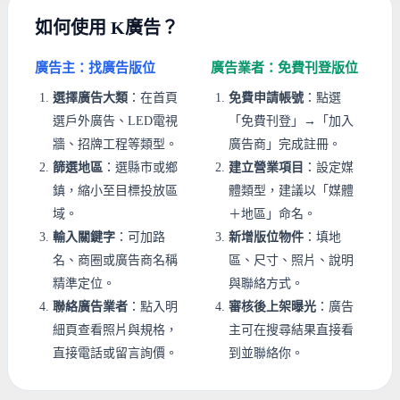
如何使用 K廣告？
廣告主：找廣告版位
廣告業者：免費刊登版位
選擇廣告大類
：在首頁
免費申請帳號
：點選
選戶外廣告、LED電視
「免費刊登」→「加入
牆、招牌工程等類型。
廣告商」完成註冊。
篩選地區
：選縣市或鄉
建立營業項目
：設定媒
鎮，縮小至目標投放區
體類型，建議以「媒體
域。
＋地區」命名。
輸入關鍵字
：可加路
新增版位物件
：填地
名、商圈或廣告商名稱
區、尺寸、照片、說明
精準定位。
與聯絡方式。
聯絡廣告業者
：點入明
審核後上架曝光
：廣告
細頁查看照片與規格，
主可在搜尋結果直接看
直接電話或留言詢價。
到並聯絡你。