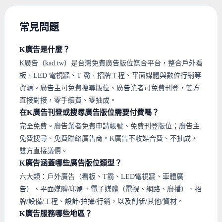
常見問題
K廣告是什麼？
K廣告（kad.tw）是台灣免費廣告版位媒合平台，整合戶外看
板、LED 電視牆、T 霸、招牌工程、平面媒體與數位行銷等
資源。廣告主可免費搜尋版位、廣告業者可免費刊登，雙方
直接對接，零手續費、零抽成。
在K廣告刊登或搜尋廣告版位需要付費嗎？
完全免費。廣告業者免費申請帳號、免費刊登版位；廣告主
免費搜尋、免費聯絡廣告商。K廣告不收媒合費、不抽成，
雙方直接議價。
K廣告涵蓋哪些廣告版位類型？
六大類：戶外廣告（看板、T霸、LED電視牆、車體廣
告）、平面媒體/印刷、電子媒體（電視、網路、廣播）、招
牌/設備/工程、設計/拍攝/行銷，以及創新/其他/資材。
K廣告服務哪些地區？