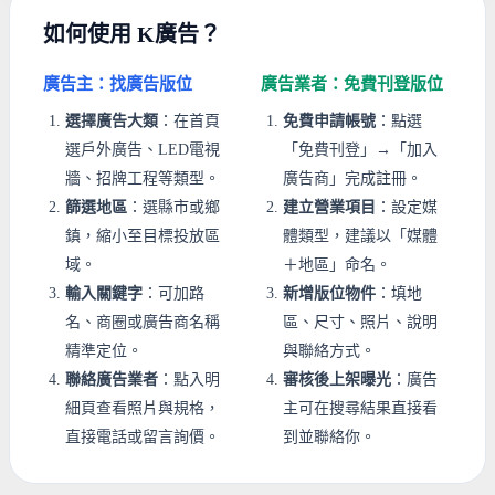
如何使用 K廣告？
廣告主：找廣告版位
廣告業者：免費刊登版位
選擇廣告大類
：在首頁
免費申請帳號
：點選
選戶外廣告、LED電視
「免費刊登」→「加入
牆、招牌工程等類型。
廣告商」完成註冊。
篩選地區
：選縣市或鄉
建立營業項目
：設定媒
鎮，縮小至目標投放區
體類型，建議以「媒體
域。
＋地區」命名。
輸入關鍵字
：可加路
新增版位物件
：填地
名、商圈或廣告商名稱
區、尺寸、照片、說明
精準定位。
與聯絡方式。
聯絡廣告業者
：點入明
審核後上架曝光
：廣告
細頁查看照片與規格，
主可在搜尋結果直接看
直接電話或留言詢價。
到並聯絡你。