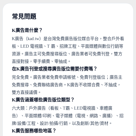
常見問題
K廣告是什麼？
K廣告（kad.tw）是台灣免費廣告版位媒合平台，整合戶外看
板、LED 電視牆、T 霸、招牌工程、平面媒體與數位行銷等
資源。廣告主可免費搜尋版位、廣告業者可免費刊登，雙方
直接對接，零手續費、零抽成。
在K廣告刊登或搜尋廣告版位需要付費嗎？
完全免費。廣告業者免費申請帳號、免費刊登版位；廣告主
免費搜尋、免費聯絡廣告商。K廣告不收媒合費、不抽成，
雙方直接議價。
K廣告涵蓋哪些廣告版位類型？
六大類：戶外廣告（看板、T霸、LED電視牆、車體廣
告）、平面媒體/印刷、電子媒體（電視、網路、廣播）、招
牌/設備/工程、設計/拍攝/行銷，以及創新/其他/資材。
K廣告服務哪些地區？