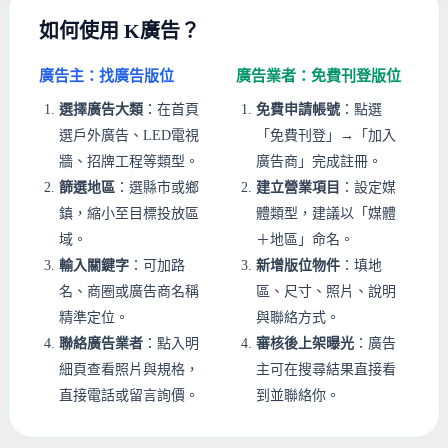
如何使用 K廣告？
廣告主：找廣告版位
廣告業者：免費刊登版位
選擇廣告大類
：在首頁
免費申請帳號
：點選
選戶外廣告、LED電視
「免費刊登」→「加入
牆、招牌工程等類型。
廣告商」完成註冊。
篩選地區
：選縣市或鄉
建立營業項目
：設定媒
鎮，縮小至目標投放區
體類型，建議以「媒體
域。
＋地區」命名。
輸入關鍵字
：可加路
新增版位物件
：填地
名、商圈或廣告商名稱
區、尺寸、照片、說明
精準定位。
與聯絡方式。
聯絡廣告業者
：點入明
審核後上架曝光
：廣告
細頁查看照片與規格，
主可在搜尋結果直接看
直接電話或留言詢價。
到並聯絡你。