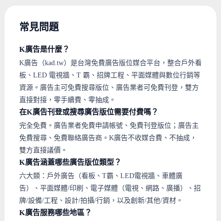
常見問題
K廣告是什麼？
K廣告（kad.tw）是台灣免費廣告版位媒合平台，整合戶外看
板、LED 電視牆、T 霸、招牌工程、平面媒體與數位行銷等
資源。廣告主可免費搜尋版位、廣告業者可免費刊登，雙方
直接對接，零手續費、零抽成。
在K廣告刊登或搜尋廣告版位需要付費嗎？
完全免費。廣告業者免費申請帳號、免費刊登版位；廣告主
免費搜尋、免費聯絡廣告商。K廣告不收媒合費、不抽成，
雙方直接議價。
K廣告涵蓋哪些廣告版位類型？
六大類：戶外廣告（看板、T霸、LED電視牆、車體廣
告）、平面媒體/印刷、電子媒體（電視、網路、廣播）、招
牌/設備/工程、設計/拍攝/行銷，以及創新/其他/資材。
K廣告服務哪些地區？