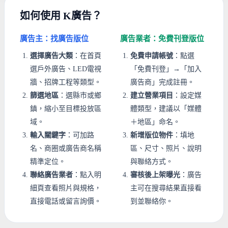
如何使用 K廣告？
廣告主：找廣告版位
廣告業者：免費刊登版位
選擇廣告大類
：在首頁
免費申請帳號
：點選
選戶外廣告、LED電視
「免費刊登」→「加入
牆、招牌工程等類型。
廣告商」完成註冊。
篩選地區
：選縣市或鄉
建立營業項目
：設定媒
鎮，縮小至目標投放區
體類型，建議以「媒體
域。
＋地區」命名。
輸入關鍵字
：可加路
新增版位物件
：填地
名、商圈或廣告商名稱
區、尺寸、照片、說明
精準定位。
與聯絡方式。
聯絡廣告業者
：點入明
審核後上架曝光
：廣告
細頁查看照片與規格，
主可在搜尋結果直接看
直接電話或留言詢價。
到並聯絡你。