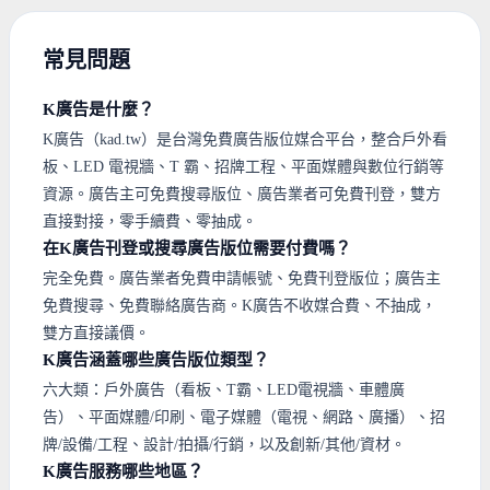
常見問題
K廣告是什麼？
K廣告（kad.tw）是台灣免費廣告版位媒合平台，整合戶外看
板、LED 電視牆、T 霸、招牌工程、平面媒體與數位行銷等
資源。廣告主可免費搜尋版位、廣告業者可免費刊登，雙方
直接對接，零手續費、零抽成。
在K廣告刊登或搜尋廣告版位需要付費嗎？
完全免費。廣告業者免費申請帳號、免費刊登版位；廣告主
免費搜尋、免費聯絡廣告商。K廣告不收媒合費、不抽成，
雙方直接議價。
K廣告涵蓋哪些廣告版位類型？
六大類：戶外廣告（看板、T霸、LED電視牆、車體廣
告）、平面媒體/印刷、電子媒體（電視、網路、廣播）、招
牌/設備/工程、設計/拍攝/行銷，以及創新/其他/資材。
K廣告服務哪些地區？