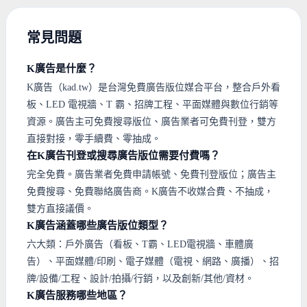
常見問題
K廣告是什麼？
K廣告（kad.tw）是台灣免費廣告版位媒合平台，整合戶外看
板、LED 電視牆、T 霸、招牌工程、平面媒體與數位行銷等
資源。廣告主可免費搜尋版位、廣告業者可免費刊登，雙方
直接對接，零手續費、零抽成。
在K廣告刊登或搜尋廣告版位需要付費嗎？
完全免費。廣告業者免費申請帳號、免費刊登版位；廣告主
免費搜尋、免費聯絡廣告商。K廣告不收媒合費、不抽成，
雙方直接議價。
K廣告涵蓋哪些廣告版位類型？
六大類：戶外廣告（看板、T霸、LED電視牆、車體廣
告）、平面媒體/印刷、電子媒體（電視、網路、廣播）、招
牌/設備/工程、設計/拍攝/行銷，以及創新/其他/資材。
K廣告服務哪些地區？