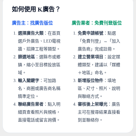
如何使用 K廣告？
廣告主：找廣告版位
廣告業者：免費刊登版位
選擇廣告大類
：在首頁
免費申請帳號
：點選
選戶外廣告、LED電視
「免費刊登」→「加入
牆、招牌工程等類型。
廣告商」完成註冊。
篩選地區
：選縣市或鄉
建立營業項目
：設定媒
鎮，縮小至目標投放區
體類型，建議以「媒體
域。
＋地區」命名。
輸入關鍵字
：可加路
新增版位物件
：填地
名、商圈或廣告商名稱
區、尺寸、照片、說明
精準定位。
與聯絡方式。
聯絡廣告業者
：點入明
審核後上架曝光
：廣告
細頁查看照片與規格，
主可在搜尋結果直接看
直接電話或留言詢價。
到並聯絡你。