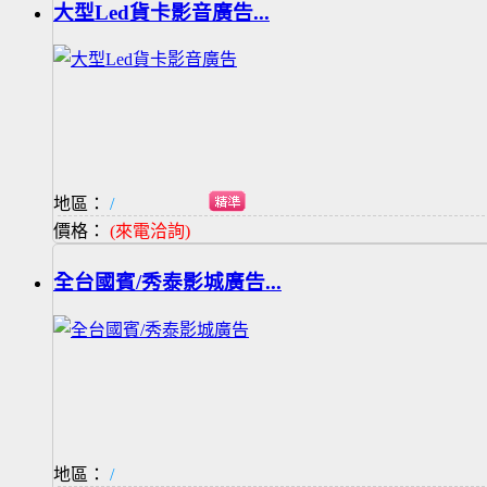
大型Led貨卡影音廣告...
地區：
/
價格：
(來電洽詢)
全台國賓/秀泰影城廣告...
地區：
/