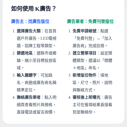
如何使用 K廣告？
廣告主：找廣告版位
廣告業者：免費刊登版位
選擇廣告大類
：在首頁
免費申請帳號
：點選
選戶外廣告、LED電視
「免費刊登」→「加入
牆、招牌工程等類型。
廣告商」完成註冊。
篩選地區
：選縣市或鄉
建立營業項目
：設定媒
鎮，縮小至目標投放區
體類型，建議以「媒體
域。
＋地區」命名。
輸入關鍵字
：可加路
新增版位物件
：填地
名、商圈或廣告商名稱
區、尺寸、照片、說明
精準定位。
與聯絡方式。
聯絡廣告業者
：點入明
審核後上架曝光
：廣告
細頁查看照片與規格，
主可在搜尋結果直接看
直接電話或留言詢價。
到並聯絡你。