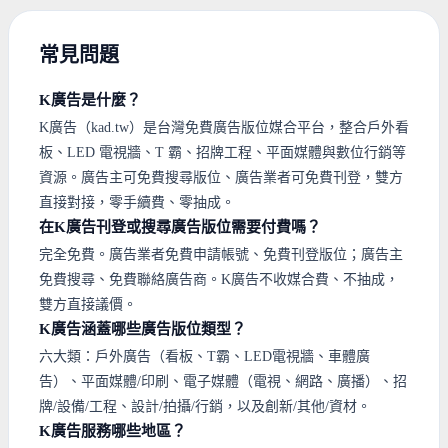
常見問題
K廣告是什麼？
K廣告（kad.tw）是台灣免費廣告版位媒合平台，整合戶外看
板、LED 電視牆、T 霸、招牌工程、平面媒體與數位行銷等
資源。廣告主可免費搜尋版位、廣告業者可免費刊登，雙方
直接對接，零手續費、零抽成。
在K廣告刊登或搜尋廣告版位需要付費嗎？
完全免費。廣告業者免費申請帳號、免費刊登版位；廣告主
免費搜尋、免費聯絡廣告商。K廣告不收媒合費、不抽成，
雙方直接議價。
K廣告涵蓋哪些廣告版位類型？
六大類：戶外廣告（看板、T霸、LED電視牆、車體廣
告）、平面媒體/印刷、電子媒體（電視、網路、廣播）、招
牌/設備/工程、設計/拍攝/行銷，以及創新/其他/資材。
K廣告服務哪些地區？