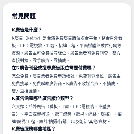
常見問題
K廣告是什麼？
K廣告（kad.tw）是台灣免費廣告版位媒合平台，整合戶外看
板、LED 電視牆、T 霸、招牌工程、平面媒體與數位行銷等
資源。廣告主可免費搜尋版位、廣告業者可免費刊登，雙方
直接對接，零手續費、零抽成。
在K廣告刊登或搜尋廣告版位需要付費嗎？
完全免費。廣告業者免費申請帳號、免費刊登版位；廣告主
免費搜尋、免費聯絡廣告商。K廣告不收媒合費、不抽成，
雙方直接議價。
K廣告涵蓋哪些廣告版位類型？
六大類：戶外廣告（看板、T霸、LED電視牆、車體廣
告）、平面媒體/印刷、電子媒體（電視、網路、廣播）、招
牌/設備/工程、設計/拍攝/行銷，以及創新/其他/資材。
K廣告服務哪些地區？