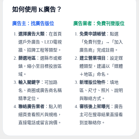
如何使用 K廣告？
廣告主：找廣告版位
廣告業者：免費刊登版位
選擇廣告大類
：在首頁
免費申請帳號
：點選
選戶外廣告、LED電視
「免費刊登」→「加入
牆、招牌工程等類型。
廣告商」完成註冊。
篩選地區
：選縣市或鄉
建立營業項目
：設定媒
鎮，縮小至目標投放區
體類型，建議以「媒體
域。
＋地區」命名。
輸入關鍵字
：可加路
新增版位物件
：填地
名、商圈或廣告商名稱
區、尺寸、照片、說明
精準定位。
與聯絡方式。
聯絡廣告業者
：點入明
審核後上架曝光
：廣告
細頁查看照片與規格，
主可在搜尋結果直接看
直接電話或留言詢價。
到並聯絡你。