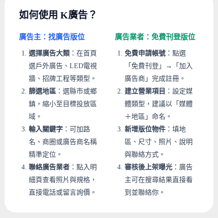
如何使用 K廣告？
廣告主：找廣告版位
廣告業者：免費刊登版位
選擇廣告大類
：在首頁
免費申請帳號
：點選
選戶外廣告、LED電視
「免費刊登」→「加入
牆、招牌工程等類型。
廣告商」完成註冊。
篩選地區
：選縣市或鄉
建立營業項目
：設定媒
鎮，縮小至目標投放區
體類型，建議以「媒體
域。
＋地區」命名。
輸入關鍵字
：可加路
新增版位物件
：填地
名、商圈或廣告商名稱
區、尺寸、照片、說明
精準定位。
與聯絡方式。
聯絡廣告業者
：點入明
審核後上架曝光
：廣告
細頁查看照片與規格，
主可在搜尋結果直接看
直接電話或留言詢價。
到並聯絡你。