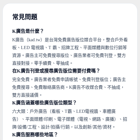
常見問題
K廣告是什麼？
K廣告（kad.tw）是台灣免費廣告版位媒合平台，整合戶外看
板、LED 電視牆、T 霸、招牌工程、平面媒體與數位行銷等
資源。廣告主可免費搜尋版位、廣告業者可免費刊登，雙方
直接對接，零手續費、零抽成。
在K廣告刊登或搜尋廣告版位需要付費嗎？
完全免費。廣告業者免費申請帳號、免費刊登版位；廣告主
免費搜尋、免費聯絡廣告商。K廣告不收媒合費、不抽成，
雙方直接議價。
K廣告涵蓋哪些廣告版位類型？
六大類：戶外廣告（看板、T霸、LED電視牆、車體廣
告）、平面媒體/印刷、電子媒體（電視、網路、廣播）、招
牌/設備/工程、設計/拍攝/行銷，以及創新/其他/資材。
K廣告服務哪些地區？