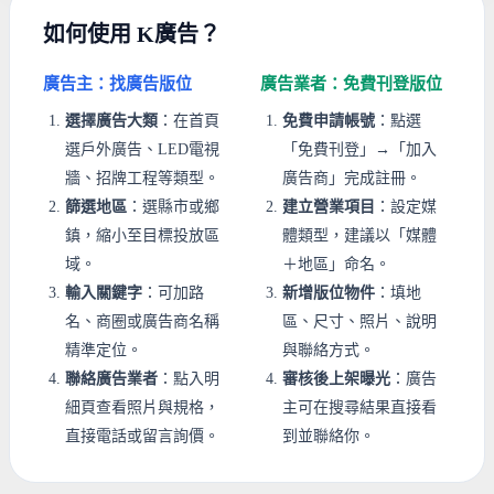
如何使用 K廣告？
廣告主：找廣告版位
廣告業者：免費刊登版位
選擇廣告大類
：在首頁
免費申請帳號
：點選
選戶外廣告、LED電視
「免費刊登」→「加入
牆、招牌工程等類型。
廣告商」完成註冊。
篩選地區
：選縣市或鄉
建立營業項目
：設定媒
鎮，縮小至目標投放區
體類型，建議以「媒體
域。
＋地區」命名。
輸入關鍵字
：可加路
新增版位物件
：填地
名、商圈或廣告商名稱
區、尺寸、照片、說明
精準定位。
與聯絡方式。
聯絡廣告業者
：點入明
審核後上架曝光
：廣告
細頁查看照片與規格，
主可在搜尋結果直接看
直接電話或留言詢價。
到並聯絡你。