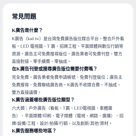
常見問題
K廣告是什麼？
K廣告（kad.tw）是台灣免費廣告版位媒合平台，整合戶外看
板、LED 電視牆、T 霸、招牌工程、平面媒體與數位行銷等
資源。廣告主可免費搜尋版位、廣告業者可免費刊登，雙方
直接對接，零手續費、零抽成。
在K廣告刊登或搜尋廣告版位需要付費嗎？
完全免費。廣告業者免費申請帳號、免費刊登版位；廣告主
免費搜尋、免費聯絡廣告商。K廣告不收媒合費、不抽成，
雙方直接議價。
K廣告涵蓋哪些廣告版位類型？
六大類：戶外廣告（看板、T霸、LED電視牆、車體廣
告）、平面媒體/印刷、電子媒體（電視、網路、廣播）、招
牌/設備/工程、設計/拍攝/行銷，以及創新/其他/資材。
K廣告服務哪些地區？