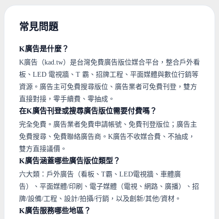
常見問題
K廣告是什麼？
K廣告（kad.tw）是台灣免費廣告版位媒合平台，整合戶外看
板、LED 電視牆、T 霸、招牌工程、平面媒體與數位行銷等
資源。廣告主可免費搜尋版位、廣告業者可免費刊登，雙方
直接對接，零手續費、零抽成。
在K廣告刊登或搜尋廣告版位需要付費嗎？
完全免費。廣告業者免費申請帳號、免費刊登版位；廣告主
免費搜尋、免費聯絡廣告商。K廣告不收媒合費、不抽成，
雙方直接議價。
K廣告涵蓋哪些廣告版位類型？
六大類：戶外廣告（看板、T霸、LED電視牆、車體廣
告）、平面媒體/印刷、電子媒體（電視、網路、廣播）、招
牌/設備/工程、設計/拍攝/行銷，以及創新/其他/資材。
K廣告服務哪些地區？