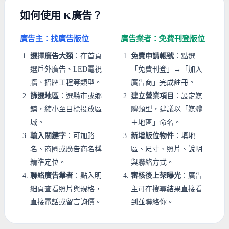
如何使用 K廣告？
廣告主：找廣告版位
廣告業者：免費刊登版位
選擇廣告大類
：在首頁
免費申請帳號
：點選
選戶外廣告、LED電視
「免費刊登」→「加入
牆、招牌工程等類型。
廣告商」完成註冊。
篩選地區
：選縣市或鄉
建立營業項目
：設定媒
鎮，縮小至目標投放區
體類型，建議以「媒體
域。
＋地區」命名。
輸入關鍵字
：可加路
新增版位物件
：填地
名、商圈或廣告商名稱
區、尺寸、照片、說明
精準定位。
與聯絡方式。
聯絡廣告業者
：點入明
審核後上架曝光
：廣告
細頁查看照片與規格，
主可在搜尋結果直接看
直接電話或留言詢價。
到並聯絡你。