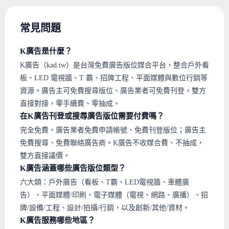
常見問題
K廣告是什麼？
K廣告（kad.tw）是台灣免費廣告版位媒合平台，整合戶外看
板、LED 電視牆、T 霸、招牌工程、平面媒體與數位行銷等
資源。廣告主可免費搜尋版位、廣告業者可免費刊登，雙方
直接對接，零手續費、零抽成。
在K廣告刊登或搜尋廣告版位需要付費嗎？
完全免費。廣告業者免費申請帳號、免費刊登版位；廣告主
免費搜尋、免費聯絡廣告商。K廣告不收媒合費、不抽成，
雙方直接議價。
K廣告涵蓋哪些廣告版位類型？
六大類：戶外廣告（看板、T霸、LED電視牆、車體廣
告）、平面媒體/印刷、電子媒體（電視、網路、廣播）、招
牌/設備/工程、設計/拍攝/行銷，以及創新/其他/資材。
K廣告服務哪些地區？