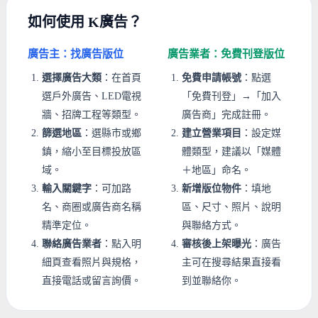
如何使用 K廣告？
廣告主：找廣告版位
廣告業者：免費刊登版位
選擇廣告大類
：在首頁
免費申請帳號
：點選
選戶外廣告、LED電視
「免費刊登」→「加入
牆、招牌工程等類型。
廣告商」完成註冊。
篩選地區
：選縣市或鄉
建立營業項目
：設定媒
鎮，縮小至目標投放區
體類型，建議以「媒體
域。
＋地區」命名。
輸入關鍵字
：可加路
新增版位物件
：填地
名、商圈或廣告商名稱
區、尺寸、照片、說明
精準定位。
與聯絡方式。
聯絡廣告業者
：點入明
審核後上架曝光
：廣告
細頁查看照片與規格，
主可在搜尋結果直接看
直接電話或留言詢價。
到並聯絡你。