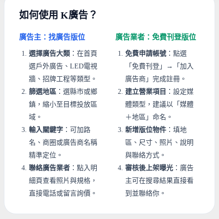
如何使用 K廣告？
廣告主：找廣告版位
廣告業者：免費刊登版位
選擇廣告大類
：在首頁
免費申請帳號
：點選
選戶外廣告、LED電視
「免費刊登」→「加入
牆、招牌工程等類型。
廣告商」完成註冊。
篩選地區
：選縣市或鄉
建立營業項目
：設定媒
鎮，縮小至目標投放區
體類型，建議以「媒體
域。
＋地區」命名。
輸入關鍵字
：可加路
新增版位物件
：填地
名、商圈或廣告商名稱
區、尺寸、照片、說明
精準定位。
與聯絡方式。
聯絡廣告業者
：點入明
審核後上架曝光
：廣告
細頁查看照片與規格，
主可在搜尋結果直接看
直接電話或留言詢價。
到並聯絡你。