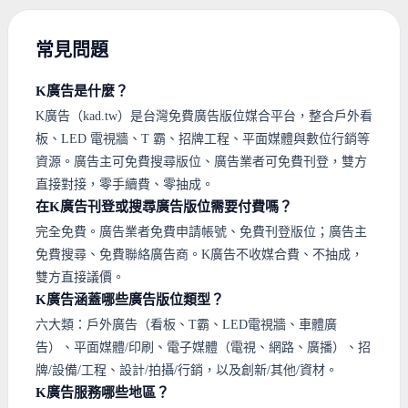
常見問題
K廣告是什麼？
K廣告（kad.tw）是台灣免費廣告版位媒合平台，整合戶外看
板、LED 電視牆、T 霸、招牌工程、平面媒體與數位行銷等
資源。廣告主可免費搜尋版位、廣告業者可免費刊登，雙方
直接對接，零手續費、零抽成。
在K廣告刊登或搜尋廣告版位需要付費嗎？
完全免費。廣告業者免費申請帳號、免費刊登版位；廣告主
免費搜尋、免費聯絡廣告商。K廣告不收媒合費、不抽成，
雙方直接議價。
K廣告涵蓋哪些廣告版位類型？
六大類：戶外廣告（看板、T霸、LED電視牆、車體廣
告）、平面媒體/印刷、電子媒體（電視、網路、廣播）、招
牌/設備/工程、設計/拍攝/行銷，以及創新/其他/資材。
K廣告服務哪些地區？