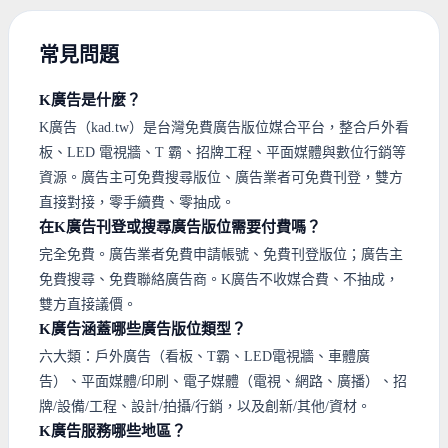
常見問題
K廣告是什麼？
K廣告（kad.tw）是台灣免費廣告版位媒合平台，整合戶外看
板、LED 電視牆、T 霸、招牌工程、平面媒體與數位行銷等
資源。廣告主可免費搜尋版位、廣告業者可免費刊登，雙方
直接對接，零手續費、零抽成。
在K廣告刊登或搜尋廣告版位需要付費嗎？
完全免費。廣告業者免費申請帳號、免費刊登版位；廣告主
免費搜尋、免費聯絡廣告商。K廣告不收媒合費、不抽成，
雙方直接議價。
K廣告涵蓋哪些廣告版位類型？
六大類：戶外廣告（看板、T霸、LED電視牆、車體廣
告）、平面媒體/印刷、電子媒體（電視、網路、廣播）、招
牌/設備/工程、設計/拍攝/行銷，以及創新/其他/資材。
K廣告服務哪些地區？