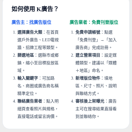
如何使用 K廣告？
廣告主：找廣告版位
廣告業者：免費刊登版位
選擇廣告大類
：在首頁
免費申請帳號
：點選
選戶外廣告、LED電視
「免費刊登」→「加入
牆、招牌工程等類型。
廣告商」完成註冊。
篩選地區
：選縣市或鄉
建立營業項目
：設定媒
鎮，縮小至目標投放區
體類型，建議以「媒體
域。
＋地區」命名。
輸入關鍵字
：可加路
新增版位物件
：填地
名、商圈或廣告商名稱
區、尺寸、照片、說明
精準定位。
與聯絡方式。
聯絡廣告業者
：點入明
審核後上架曝光
：廣告
細頁查看照片與規格，
主可在搜尋結果直接看
直接電話或留言詢價。
到並聯絡你。