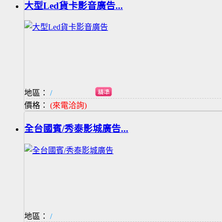
大型Led貨卡影音廣告...
地區：
/
價格：
(來電洽詢)
全台國賓/秀泰影城廣告...
地區：
/