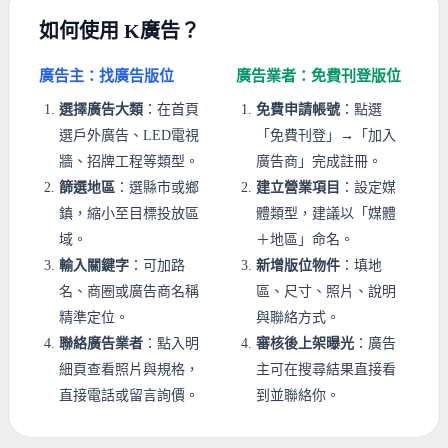
如何使用 K廣告？
廣告主：找廣告版位
廣告業者：免費刊登版位
選擇廣告大類
：在首頁
免費申請帳號
：點選
選戶外廣告、LED電視
「免費刊登」→「加入
牆、招牌工程等類型。
廣告商」完成註冊。
篩選地區
：選縣市或鄉
建立營業項目
：設定媒
鎮，縮小至目標投放區
體類型，建議以「媒體
域。
＋地區」命名。
輸入關鍵字
：可加路
新增版位物件
：填地
名、商圈或廣告商名稱
區、尺寸、照片、說明
精準定位。
與聯絡方式。
聯絡廣告業者
：點入明
審核後上架曝光
：廣告
細頁查看照片與規格，
主可在搜尋結果直接看
直接電話或留言詢價。
到並聯絡你。