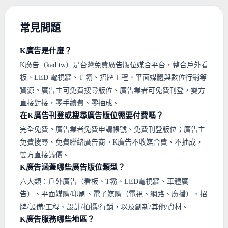
常見問題
K廣告是什麼？
K廣告（kad.tw）是台灣免費廣告版位媒合平台，整合戶外看
板、LED 電視牆、T 霸、招牌工程、平面媒體與數位行銷等
資源。廣告主可免費搜尋版位、廣告業者可免費刊登，雙方
直接對接，零手續費、零抽成。
在K廣告刊登或搜尋廣告版位需要付費嗎？
完全免費。廣告業者免費申請帳號、免費刊登版位；廣告主
免費搜尋、免費聯絡廣告商。K廣告不收媒合費、不抽成，
雙方直接議價。
K廣告涵蓋哪些廣告版位類型？
六大類：戶外廣告（看板、T霸、LED電視牆、車體廣
告）、平面媒體/印刷、電子媒體（電視、網路、廣播）、招
牌/設備/工程、設計/拍攝/行銷，以及創新/其他/資材。
K廣告服務哪些地區？