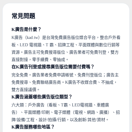
常見問題
K廣告是什麼？
K廣告（kad.tw）是台灣免費廣告版位媒合平台，整合戶外看
板、LED 電視牆、T 霸、招牌工程、平面媒體與數位行銷等
資源。廣告主可免費搜尋版位、廣告業者可免費刊登，雙方
直接對接，零手續費、零抽成。
在K廣告刊登或搜尋廣告版位需要付費嗎？
完全免費。廣告業者免費申請帳號、免費刊登版位；廣告主
免費搜尋、免費聯絡廣告商。K廣告不收媒合費、不抽成，
雙方直接議價。
K廣告涵蓋哪些廣告版位類型？
六大類：戶外廣告（看板、T霸、LED電視牆、車體廣
告）、平面媒體/印刷、電子媒體（電視、網路、廣播）、招
牌/設備/工程、設計/拍攝/行銷，以及創新/其他/資材。
K廣告服務哪些地區？