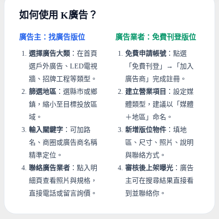
如何使用 K廣告？
廣告主：找廣告版位
廣告業者：免費刊登版位
選擇廣告大類
：在首頁
免費申請帳號
：點選
選戶外廣告、LED電視
「免費刊登」→「加入
牆、招牌工程等類型。
廣告商」完成註冊。
篩選地區
：選縣市或鄉
建立營業項目
：設定媒
鎮，縮小至目標投放區
體類型，建議以「媒體
域。
＋地區」命名。
輸入關鍵字
：可加路
新增版位物件
：填地
名、商圈或廣告商名稱
區、尺寸、照片、說明
精準定位。
與聯絡方式。
聯絡廣告業者
：點入明
審核後上架曝光
：廣告
細頁查看照片與規格，
主可在搜尋結果直接看
直接電話或留言詢價。
到並聯絡你。