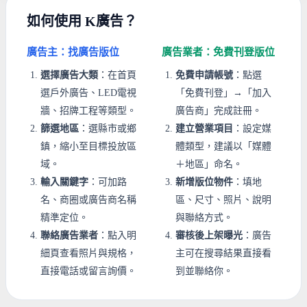
如何使用 K廣告？
廣告主：找廣告版位
廣告業者：免費刊登版位
選擇廣告大類
：在首頁
免費申請帳號
：點選
選戶外廣告、LED電視
「免費刊登」→「加入
牆、招牌工程等類型。
廣告商」完成註冊。
篩選地區
：選縣市或鄉
建立營業項目
：設定媒
鎮，縮小至目標投放區
體類型，建議以「媒體
域。
＋地區」命名。
輸入關鍵字
：可加路
新增版位物件
：填地
名、商圈或廣告商名稱
區、尺寸、照片、說明
精準定位。
與聯絡方式。
聯絡廣告業者
：點入明
審核後上架曝光
：廣告
細頁查看照片與規格，
主可在搜尋結果直接看
直接電話或留言詢價。
到並聯絡你。