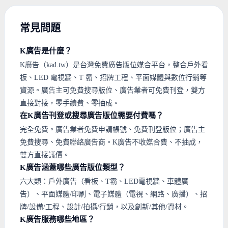
常見問題
K廣告是什麼？
K廣告（kad.tw）是台灣免費廣告版位媒合平台，整合戶外看
板、LED 電視牆、T 霸、招牌工程、平面媒體與數位行銷等
資源。廣告主可免費搜尋版位、廣告業者可免費刊登，雙方
直接對接，零手續費、零抽成。
在K廣告刊登或搜尋廣告版位需要付費嗎？
完全免費。廣告業者免費申請帳號、免費刊登版位；廣告主
免費搜尋、免費聯絡廣告商。K廣告不收媒合費、不抽成，
雙方直接議價。
K廣告涵蓋哪些廣告版位類型？
六大類：戶外廣告（看板、T霸、LED電視牆、車體廣
告）、平面媒體/印刷、電子媒體（電視、網路、廣播）、招
牌/設備/工程、設計/拍攝/行銷，以及創新/其他/資材。
K廣告服務哪些地區？