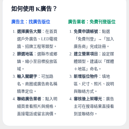
如何使用 K廣告？
廣告主：找廣告版位
廣告業者：免費刊登版位
選擇廣告大類
：在首頁
免費申請帳號
：點選
選戶外廣告、LED電視
「免費刊登」→「加入
牆、招牌工程等類型。
廣告商」完成註冊。
篩選地區
：選縣市或鄉
建立營業項目
：設定媒
鎮，縮小至目標投放區
體類型，建議以「媒體
域。
＋地區」命名。
輸入關鍵字
：可加路
新增版位物件
：填地
名、商圈或廣告商名稱
區、尺寸、照片、說明
精準定位。
與聯絡方式。
聯絡廣告業者
：點入明
審核後上架曝光
：廣告
細頁查看照片與規格，
主可在搜尋結果直接看
直接電話或留言詢價。
到並聯絡你。