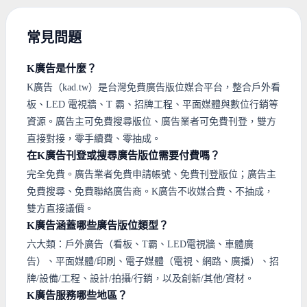
常見問題
K廣告是什麼？
K廣告（kad.tw）是台灣免費廣告版位媒合平台，整合戶外看
板、LED 電視牆、T 霸、招牌工程、平面媒體與數位行銷等
資源。廣告主可免費搜尋版位、廣告業者可免費刊登，雙方
直接對接，零手續費、零抽成。
在K廣告刊登或搜尋廣告版位需要付費嗎？
完全免費。廣告業者免費申請帳號、免費刊登版位；廣告主
免費搜尋、免費聯絡廣告商。K廣告不收媒合費、不抽成，
雙方直接議價。
K廣告涵蓋哪些廣告版位類型？
六大類：戶外廣告（看板、T霸、LED電視牆、車體廣
告）、平面媒體/印刷、電子媒體（電視、網路、廣播）、招
牌/設備/工程、設計/拍攝/行銷，以及創新/其他/資材。
K廣告服務哪些地區？