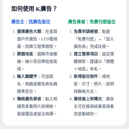
如何使用 K廣告？
廣告主：找廣告版位
廣告業者：免費刊登版位
選擇廣告大類
：在首頁
免費申請帳號
：點選
選戶外廣告、LED電視
「免費刊登」→「加入
牆、招牌工程等類型。
廣告商」完成註冊。
篩選地區
：選縣市或鄉
建立營業項目
：設定媒
鎮，縮小至目標投放區
體類型，建議以「媒體
域。
＋地區」命名。
輸入關鍵字
：可加路
新增版位物件
：填地
名、商圈或廣告商名稱
區、尺寸、照片、說明
精準定位。
與聯絡方式。
聯絡廣告業者
：點入明
審核後上架曝光
：廣告
細頁查看照片與規格，
主可在搜尋結果直接看
直接電話或留言詢價。
到並聯絡你。