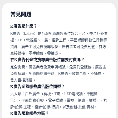
常見問題
K廣告是什麼？
K廣告（kad.tw）是台灣免費廣告版位媒合平台，整合戶外看
板、LED 電視牆、T 霸、招牌工程、平面媒體與數位行銷等
資源。廣告主可免費搜尋版位、廣告業者可免費刊登，雙方
直接對接，零手續費、零抽成。
在K廣告刊登或搜尋廣告版位需要付費嗎？
完全免費。廣告業者免費申請帳號、免費刊登版位；廣告主
免費搜尋、免費聯絡廣告商。K廣告不收媒合費、不抽成，
雙方直接議價。
K廣告涵蓋哪些廣告版位類型？
六大類：戶外廣告（看板、T霸、LED電視牆、車體廣
告）、平面媒體/印刷、電子媒體（電視、網路、廣播）、招
牌/設備/工程、設計/拍攝/行銷，以及創新/其他/資材。
K廣告服務哪些地區？