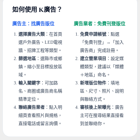
如何使用 K廣告？
廣告主：找廣告版位
廣告業者：免費刊登版位
選擇廣告大類
：在首頁
免費申請帳號
：點選
選戶外廣告、LED電視
「免費刊登」→「加入
牆、招牌工程等類型。
廣告商」完成註冊。
篩選地區
：選縣市或鄉
建立營業項目
：設定媒
鎮，縮小至目標投放區
體類型，建議以「媒體
域。
＋地區」命名。
輸入關鍵字
：可加路
新增版位物件
：填地
名、商圈或廣告商名稱
區、尺寸、照片、說明
精準定位。
與聯絡方式。
聯絡廣告業者
：點入明
審核後上架曝光
：廣告
細頁查看照片與規格，
主可在搜尋結果直接看
直接電話或留言詢價。
到並聯絡你。