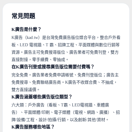
常見問題
K廣告是什麼？
K廣告（kad.tw）是台灣免費廣告版位媒合平台，整合戶外看
板、LED 電視牆、T 霸、招牌工程、平面媒體與數位行銷等
資源。廣告主可免費搜尋版位、廣告業者可免費刊登，雙方
直接對接，零手續費、零抽成。
在K廣告刊登或搜尋廣告版位需要付費嗎？
完全免費。廣告業者免費申請帳號、免費刊登版位；廣告主
免費搜尋、免費聯絡廣告商。K廣告不收媒合費、不抽成，
雙方直接議價。
K廣告涵蓋哪些廣告版位類型？
六大類：戶外廣告（看板、T霸、LED電視牆、車體廣
告）、平面媒體/印刷、電子媒體（電視、網路、廣播）、招
牌/設備/工程、設計/拍攝/行銷，以及創新/其他/資材。
K廣告服務哪些地區？