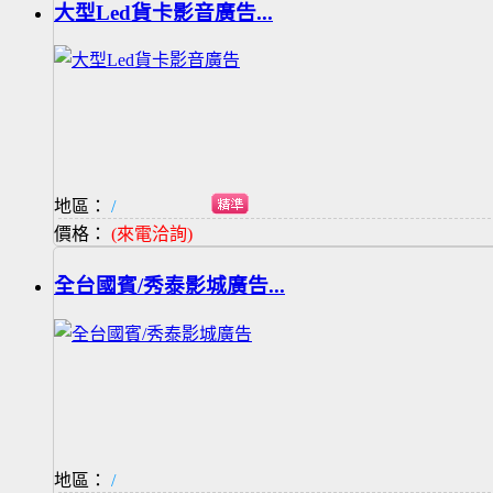
大型Led貨卡影音廣告...
地區：
/
價格：
(來電洽詢)
全台國賓/秀泰影城廣告...
地區：
/