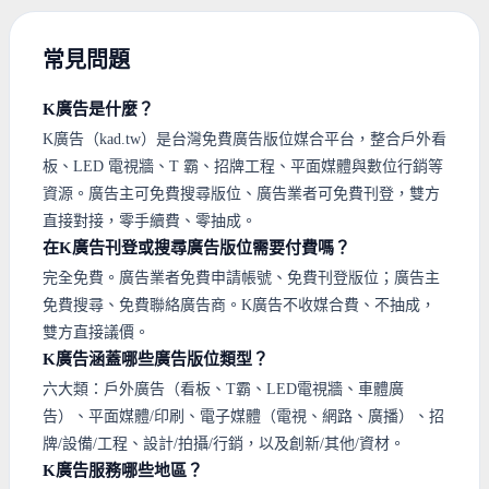
常見問題
K廣告是什麼？
K廣告（kad.tw）是台灣免費廣告版位媒合平台，整合戶外看
板、LED 電視牆、T 霸、招牌工程、平面媒體與數位行銷等
資源。廣告主可免費搜尋版位、廣告業者可免費刊登，雙方
直接對接，零手續費、零抽成。
在K廣告刊登或搜尋廣告版位需要付費嗎？
完全免費。廣告業者免費申請帳號、免費刊登版位；廣告主
免費搜尋、免費聯絡廣告商。K廣告不收媒合費、不抽成，
雙方直接議價。
K廣告涵蓋哪些廣告版位類型？
六大類：戶外廣告（看板、T霸、LED電視牆、車體廣
告）、平面媒體/印刷、電子媒體（電視、網路、廣播）、招
牌/設備/工程、設計/拍攝/行銷，以及創新/其他/資材。
K廣告服務哪些地區？