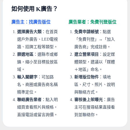
如何使用 K廣告？
廣告主：找廣告版位
廣告業者：免費刊登版位
選擇廣告大類
：在首頁
免費申請帳號
：點選
選戶外廣告、LED電視
「免費刊登」→「加入
牆、招牌工程等類型。
廣告商」完成註冊。
篩選地區
：選縣市或鄉
建立營業項目
：設定媒
鎮，縮小至目標投放區
體類型，建議以「媒體
域。
＋地區」命名。
輸入關鍵字
：可加路
新增版位物件
：填地
名、商圈或廣告商名稱
區、尺寸、照片、說明
精準定位。
與聯絡方式。
聯絡廣告業者
：點入明
審核後上架曝光
：廣告
細頁查看照片與規格，
主可在搜尋結果直接看
直接電話或留言詢價。
到並聯絡你。