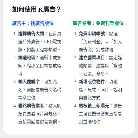
如何使用 K廣告？
廣告主：找廣告版位
廣告業者：免費刊登版位
選擇廣告大類
：在首頁
免費申請帳號
：點選
選戶外廣告、LED電視
「免費刊登」→「加入
牆、招牌工程等類型。
廣告商」完成註冊。
篩選地區
：選縣市或鄉
建立營業項目
：設定媒
鎮，縮小至目標投放區
體類型，建議以「媒體
域。
＋地區」命名。
輸入關鍵字
：可加路
新增版位物件
：填地
名、商圈或廣告商名稱
區、尺寸、照片、說明
精準定位。
與聯絡方式。
聯絡廣告業者
：點入明
審核後上架曝光
：廣告
細頁查看照片與規格，
主可在搜尋結果直接看
直接電話或留言詢價。
到並聯絡你。