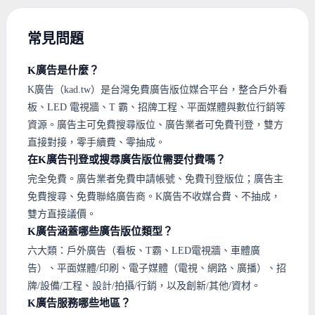
常見問題
K廣告是什麼？
K廣告（kad.tw）是台灣免費廣告版位媒合平台，整合戶外看
板、LED 電視牆、T 霸、招牌工程、平面媒體與數位行銷等
資源。廣告主可免費搜尋版位、廣告業者可免費刊登，雙方
直接對接，零手續費、零抽成。
在K廣告刊登或搜尋廣告版位需要付費嗎？
完全免費。廣告業者免費申請帳號、免費刊登版位；廣告主
免費搜尋、免費聯絡廣告商。K廣告不收媒合費、不抽成，
雙方直接議價。
K廣告涵蓋哪些廣告版位類型？
六大類：戶外廣告（看板、T霸、LED電視牆、車體廣
告）、平面媒體/印刷、電子媒體（電視、網路、廣播）、招
牌/設備/工程、設計/拍攝/行銷，以及創新/其他/資材。
K廣告服務哪些地區？