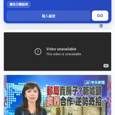
廣告分類說明
搜
尋
1
2
3
4
5
6