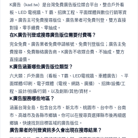
K廣告（kad.tw）是台灣免費廣告版位媒合平台，整合戶外看
板、LED 電視牆、T 霸、招牌工程、平面媒體與數位行銷等資
源。廣告主可免費搜尋版位、廣告業者可免費刊登，雙方直接
對接，零手續費、零抽成。
在K廣告刊登或搜尋廣告版位需要付費嗎？
完全免費。廣告業者免費申請帳號、免費刊登版位；廣告主免
費搜尋、免費聯絡廣告商。K廣告不收媒合費、不抽成，雙方
直接議價。
K廣告涵蓋哪些廣告版位類型？
六大類：戶外廣告（看板、T霸、LED電視牆、車體廣告）、平
面媒體/印刷、電子媒體（電視、網路、廣播）、招牌/設備/工
程、設計/拍攝/行銷，以及創新/其他/資材。
K廣告服務哪些地區？
涵蓋台灣全島，包含台北市、新北市、桃園市、台中市、台南
市、高雄市及各縣市鄉鎮。你可以在搜尋頁選擇縣市後再細選
鄉鎮，快速找到目標區域的廣告版位。
廣告業者的刊登資訊多久會出現在搜尋結果？