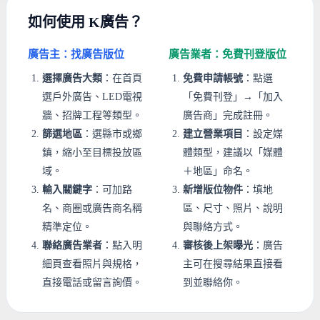
如何使用 K廣告？
廣告主：找廣告版位
廣告業者：免費刊登版位
選擇廣告大類
：在首頁
免費申請帳號
：點選
選戶外廣告、LED電視
「免費刊登」→「加入
牆、招牌工程等類型。
廣告商」完成註冊。
篩選地區
：選縣市或鄉
建立營業項目
：設定媒
鎮，縮小至目標投放區
體類型，建議以「媒體
域。
＋地區」命名。
輸入關鍵字
：可加路
新增版位物件
：填地
名、商圈或廣告商名稱
區、尺寸、照片、說明
精準定位。
與聯絡方式。
聯絡廣告業者
：點入明
審核後上架曝光
：廣告
細頁查看照片與規格，
主可在搜尋結果直接看
直接電話或留言詢價。
到並聯絡你。