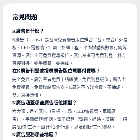
常見問題
K廣告是什麼？
K廣告（kad.tw）是台灣免費廣告版位媒合平台，整合戶外看
板、LED 電視牆、T 霸、招牌工程、平面媒體與數位行銷等
資源。廣告主可免費搜尋版位、廣告業者可免費刊登，雙方
直接對接，零手續費、零抽成。
在K廣告刊登或搜尋廣告版位需要付費嗎？
完全免費。廣告業者免費申請帳號、免費刊登版位；廣告主
免費搜尋、免費聯絡廣告商。K廣告不收媒合費、不抽成，
雙方直接議價。
K廣告涵蓋哪些廣告版位類型？
六大類：戶外廣告（看板、T霸、LED電視牆、車體廣
告）、平面媒體/印刷、電子媒體（電視、網路、廣播）、招
牌/設備/工程、設計/拍攝/行銷，以及創新/其他/資材。
K廣告服務哪些地區？