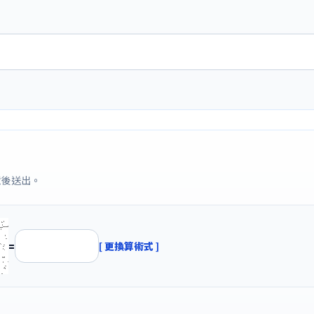
意後送出。
=
[ 更換算術式 ]