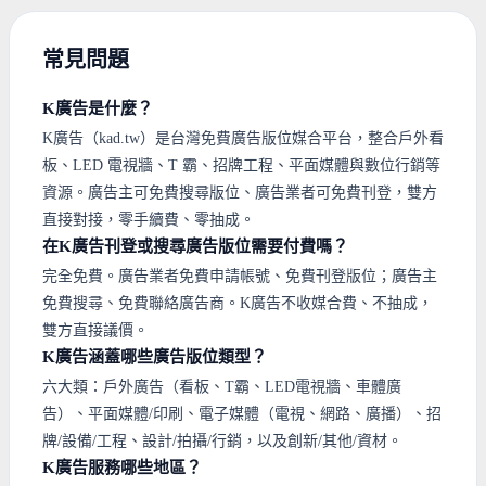
常見問題
K廣告是什麼？
K廣告（kad.tw）是台灣免費廣告版位媒合平台，整合戶外看
板、LED 電視牆、T 霸、招牌工程、平面媒體與數位行銷等
資源。廣告主可免費搜尋版位、廣告業者可免費刊登，雙方
直接對接，零手續費、零抽成。
在K廣告刊登或搜尋廣告版位需要付費嗎？
完全免費。廣告業者免費申請帳號、免費刊登版位；廣告主
免費搜尋、免費聯絡廣告商。K廣告不收媒合費、不抽成，
雙方直接議價。
K廣告涵蓋哪些廣告版位類型？
六大類：戶外廣告（看板、T霸、LED電視牆、車體廣
告）、平面媒體/印刷、電子媒體（電視、網路、廣播）、招
牌/設備/工程、設計/拍攝/行銷，以及創新/其他/資材。
K廣告服務哪些地區？