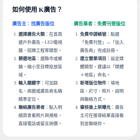
如何使用 K廣告？
廣告主：找廣告版位
廣告業者：免費刊登版位
選擇廣告大類
：在首頁
免費申請帳號
：點選
選戶外廣告、LED電視
「免費刊登」→「加入
牆、招牌工程等類型。
廣告商」完成註冊。
篩選地區
：選縣市或鄉
建立營業項目
：設定媒
鎮，縮小至目標投放區
體類型，建議以「媒體
域。
＋地區」命名。
輸入關鍵字
：可加路
新增版位物件
：填地
名、商圈或廣告商名稱
區、尺寸、照片、說明
精準定位。
與聯絡方式。
聯絡廣告業者
：點入明
審核後上架曝光
：廣告
細頁查看照片與規格，
主可在搜尋結果直接看
直接電話或留言詢價。
到並聯絡你。