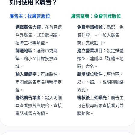
如何使用 K廣告？
廣告主：找廣告版位
廣告業者：免費刊登版位
選擇廣告大類
：在首頁選
免費申請帳號
：點選「免
戶外廣告、LED電視牆、
費刊登」→「加入廣告
招牌工程等類型。
商」完成註冊。
篩選地區
：選縣市或鄉
建立營業項目
：設定媒體
鎮，縮小至目標投放區
類型，建議以「媒體＋地
域。
區」命名。
輸入關鍵字
：可加路名、
新增版位物件
：填地區、
商圈或廣告商名稱精準定
尺寸、照片、說明與聯絡
位。
方式。
聯絡廣告業者
：點入明細
審核後上架曝光
：廣告主
頁查看照片與規格，直接
可在搜尋結果直接看到並
電話或留言詢價。
聯絡你。