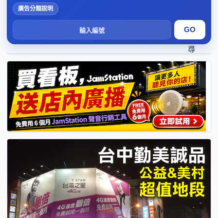
廣告分類說明
搜
尋
1
2
3
4
5
6