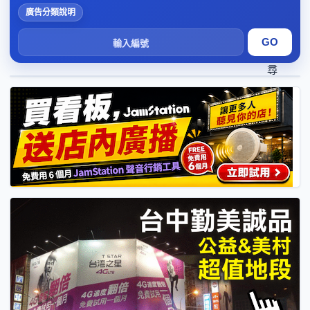
廣告分類說明
搜
尋
1
2
3
4
5
6