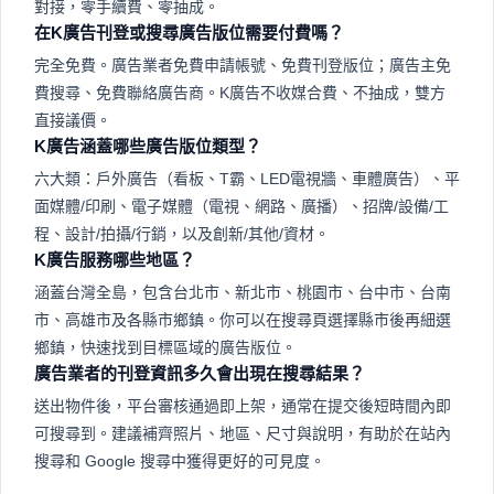
對接，零手續費、零抽成。
在K廣告刊登或搜尋廣告版位需要付費嗎？
完全免費。廣告業者免費申請帳號、免費刊登版位；廣告主免
費搜尋、免費聯絡廣告商。K廣告不收媒合費、不抽成，雙方
直接議價。
K廣告涵蓋哪些廣告版位類型？
六大類：戶外廣告（看板、T霸、LED電視牆、車體廣告）、平
面媒體/印刷、電子媒體（電視、網路、廣播）、招牌/設備/工
程、設計/拍攝/行銷，以及創新/其他/資材。
K廣告服務哪些地區？
涵蓋台灣全島，包含台北市、新北市、桃園市、台中市、台南
市、高雄市及各縣市鄉鎮。你可以在搜尋頁選擇縣市後再細選
鄉鎮，快速找到目標區域的廣告版位。
廣告業者的刊登資訊多久會出現在搜尋結果？
送出物件後，平台審核通過即上架，通常在提交後短時間內即
可搜尋到。建議補齊照片、地區、尺寸與說明，有助於在站內
搜尋和 Google 搜尋中獲得更好的可見度。