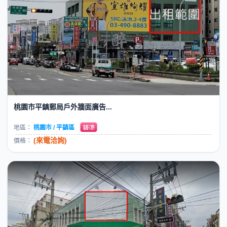
桃園市平鎮郵局戶外牆面廣告...
地區：
桃園市 / 平鎮區
(來電洽詢)
價格：