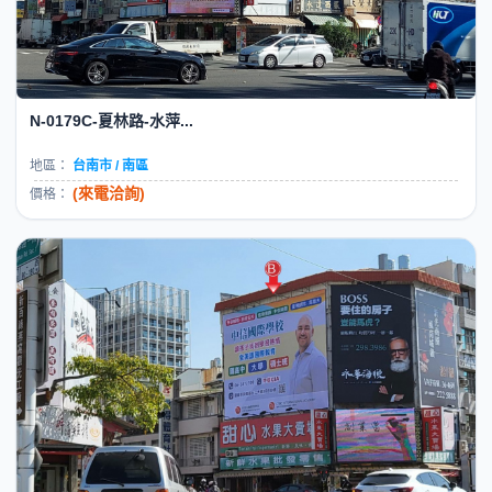
N-0179C-夏林路-水萍...
地區：
台南市 / 南區
(來電洽詢)
價格：